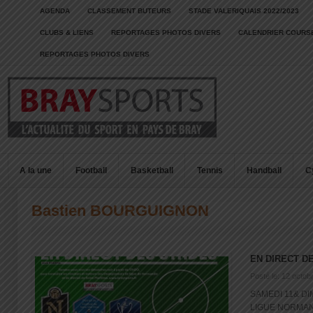
AGENDA
CLASSEMENT BUTEURS
STADE VALERIQUAIS 2022/2023
CLUBS & LIENS
REPORTAGES PHOTOS DIVERS
CALENDRIER COURSE
REPORTAGES PHOTOS DIVERS
A la une
Football
Basketball
Tennis
Handball
C
Bastien BOURGUIGNON
EN DIRECT D
Posté le: 12 octob
SAMEDI 11& D
LIGUE NORMAN