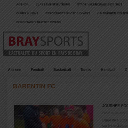
AGENDA
CLASSEMENT BUTEURS
STADE VALERIQUAIS 2022/2023
CLUBS & LIENS
REPORTAGES PHOTOS DIVERS
CALENDRIER COURSE
REPORTAGES PHOTOS DIVERS
A la une
Football
Basketball
Tennis
Handball
C
BARENTIN FC
JOURNEE FO
Posté le: 05 avril 
Ligue de Norman
sur les installat