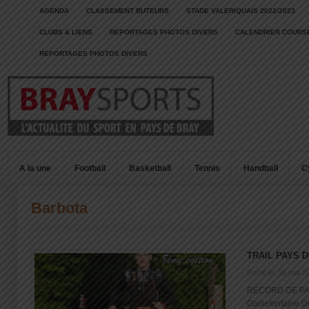
AGENDA
CLASSEMENT BUTEURS
STADE VALERIQUAIS 2022/2023
CLUBS & LIENS
REPORTAGES PHOTOS DIVERS
CALENDRIER COURSE
REPORTAGES PHOTOS DIVERS
A la une
Football
Basketball
Tennis
Handball
C
Barbota
TRAIL PAYS D
Posté le: 16 mai 2
RECORD DE PAR
Gaillefontaine 