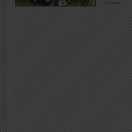
déroulé à [...]