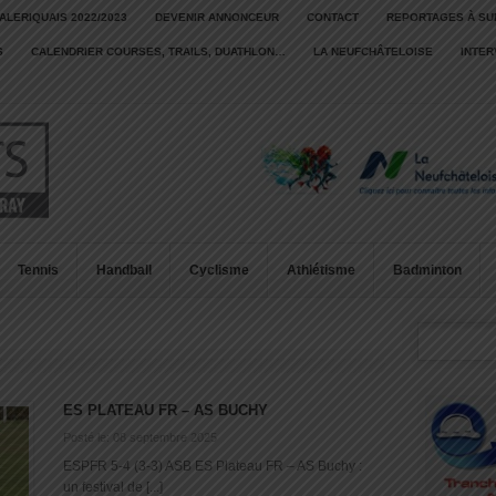
ALERIQUAIS 2022/2023
DEVENIR ANNONCEUR
CONTACT
REPORTAGES À SU
S
CALENDRIER COURSES, TRAILS, DUATHLON…
LA NEUFCHÂTELOISE
INTE
Tennis
Handball
Cyclisme
Athlétisme
Badminton
ES PLATEAU FR – AS BUCHY
Posté le: 08 septembre 2025
ESPFR 5-4 (3-3) ASB ES Plateau FR – AS Buchy :
un festival de [...]