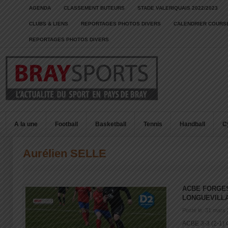
AGENDA
CLASSEMENT BUTEURS
STADE VALERIQUAIS 2022/2023
CLUBS & LIENS
REPORTAGES PHOTOS DIVERS
CALENDRIER COURSE
REPORTAGES PHOTOS DIVERS
A la une
Football
Basketball
Tennis
Handball
C
Aurélien SELLE
ACBE FORGES
LONGUEVILLA
Posté le: 31 mars
ACBE 3-3 (2-1) 