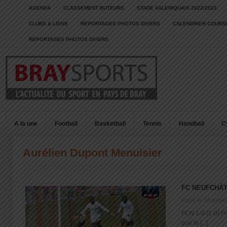
AGENDA
CLASSEMENT BUTEURS
STADE VALERIQUAIS 2022/2023
CLUBS & LIENS
REPORTAGES PHOTOS DIVERS
CALENDRIER COURSE
REPORTAGES PHOTOS DIVERS
A la une
Football
Basketball
Tennis
Handball
C
Aurélien Dupont Menuisier
FC NEUFCHÂT
Posté le: 16 sept
FCN 1-0 (1-0) FC
que la [...]