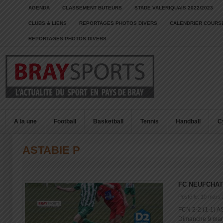
AGENDA
CLASSEMENT BUTEURS
STADE VALERIQUAIS 2022/2023
CLUBS & LIENS
REPORTAGES PHOTOS DIVERS
CALENDRIER COURSE
REPORTAGES PHOTOS DIVERS
A la une
Football
Basketball
Tennis
Handball
C
ASTABIE P
FC NEUFCHAT
Posté le: 10 mars
FCN 2-2 (1-1) A
Dimanche 9 mars 