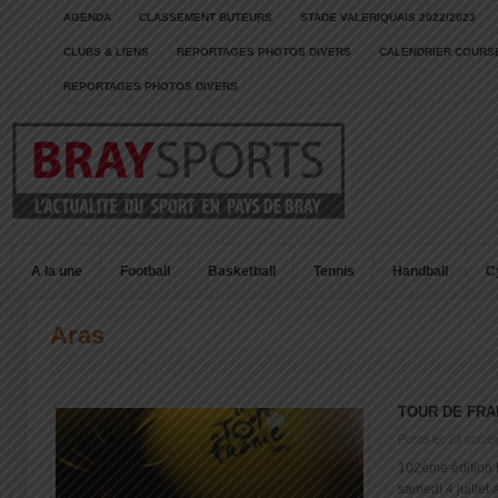
AGENDA
CLASSEMENT BUTEURS
STADE VALERIQUAIS 2022/2023
CLUBS & LIENS
REPORTAGES PHOTOS DIVERS
CALENDRIER COURSE
REPORTAGES PHOTOS DIVERS
A la une
Football
Basketball
Tennis
Handball
C
Aras
TOUR DE FRA
Posté le: 23 octob
102ème édition 
samedi 4 juillet 