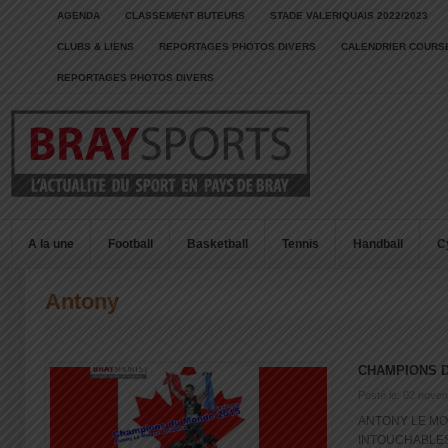
AGENDA
CLASSEMENT BUTEURS
STADE VALERIQUAIS 2022/2023
CLUBS & LIENS
REPORTAGES PHOTOS DIVERS
CALENDRIER COURSE
REPORTAGES PHOTOS DIVERS
A la une
Football
Basketball
Tennis
Handball
C
Antony
CHAMPIONS 
Posté le: 02 nove
ANTONY LE MO
INTOUCHABLES 