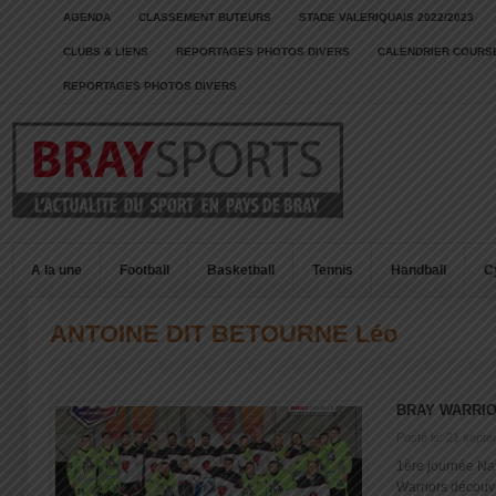
AGENDA
CLASSEMENT BUTEURS
STADE VALERIQUAIS 2022/2023
CLUBS & LIENS
REPORTAGES PHOTOS DIVERS
CALENDRIER COURSE
REPORTAGES PHOTOS DIVERS
A la une
Football
Basketball
Tennis
Handball
C
ANTOINE DIT BETOURNE Léo
BRAY WARRIOR
Posté le: 21 sept
1ère journée Nat
Warriors découvre