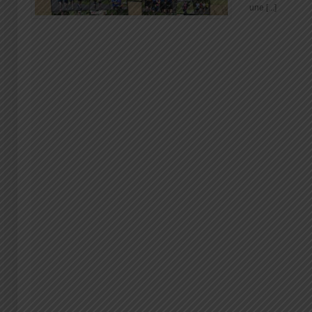
une [...]