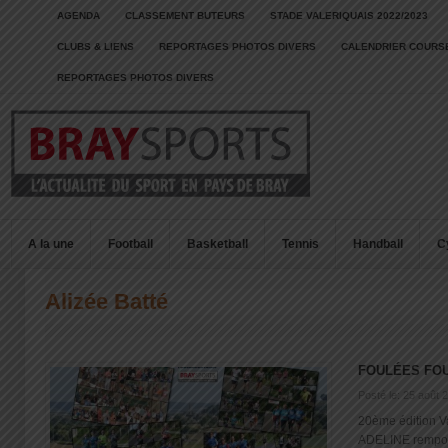
AGENDA
CLASSEMENT BUTEURS
STADE VALERIQUAIS 2022/2023
CLUBS & LIENS
REPORTAGES PHOTOS DIVERS
CALENDRIER COURSE
REPORTAGES PHOTOS DIVERS
A la une
Football
Basketball
Tennis
Handball
C
Alizée Batté
FOULÉES FOU
Posté le: 25 août 
20ème édition V
ADELINE remport