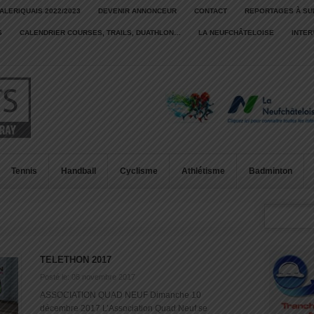
ALERIQUAIS 2022/2023
DEVENIR ANNONCEUR
CONTACT
REPORTAGES À SU
S
CALENDRIER COURSES, TRAILS, DUATHLON…
LA NEUFCHÂTELOISE
INTE
Tennis
Handball
Cyclisme
Athlétisme
Badminton
TELETHON 2017
Posté le: 08 novembre 2017
ASSOCIATION QUAD NEUF Dimanche 10
décembre 2017 L’Association Quad Neuf se