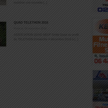
mobilise une nouvelle [...]
QUAD TELETHON 2016
Posté le: 09 novembre 2016
ASSOCIATION QUAD NEUF Sortie Quad au profit
du TELETHON Dimanche 4 décembre 2016 à [...]