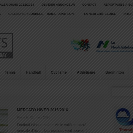
ALERIQUAIS 2022/2023
DEVENIR ANNONCEUR
CONTACT
REPORTAGES À SU
S
CALENDRIER COURSES, TRAILS, DUATHLON…
LA NEUFCHÂTELOISE
INTE
Tennis
Handball
Cyclisme
Athlétisme
Badminton
MERCATO HIVER 2015/2016
Posté le: 01 mars 2016
Football Infos transferts Ah le voilà ce sacré
mercato d’hiver. Les équipes vont pouvoir [...]