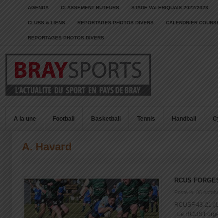
AGENDA
CLASSEMENT BUTEURS
STADE VALERIQUAIS 2022/2023
CLUBS & LIENS
REPORTAGES PHOTOS DIVERS
CALENDRIER COURSE
REPORTAGES PHOTOS DIVERS
A la une
Football
Basketball
Tennis
Handball
C
A. Havard
RCUS FORGES
Posté le: 06 octob
RCUSF 43-21 (1
: Le RCUS Forges