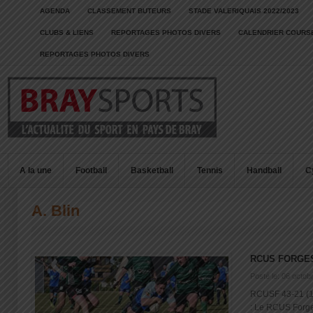
AGENDA
CLASSEMENT BUTEURS
STADE VALERIQUAIS 2022/2023
CLUBS & LIENS
REPORTAGES PHOTOS DIVERS
CALENDRIER COURSE
REPORTAGES PHOTOS DIVERS
A la une
Football
Basketball
Tennis
Handball
C
A. Blin
RCUS FORGES
Posté le: 06 octob
RCUSF 43-21 (1
: Le RCUS Forges