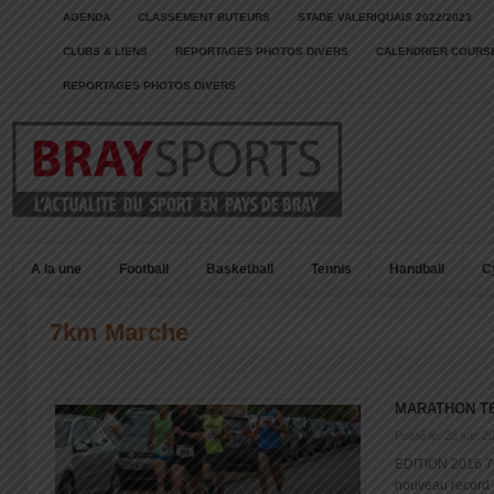
AGENDA
CLASSEMENT BUTEURS
STADE VALERIQUAIS 2022/2023
CLUBS & LIENS
REPORTAGES PHOTOS DIVERS
CALENDRIER COURSE
REPORTAGES PHOTOS DIVERS
A la une
Football
Basketball
Tennis
Handball
C
7km Marche
MARATHON T
Posté le: 28 juin 2
EDITION 2016 783
nouveau record 