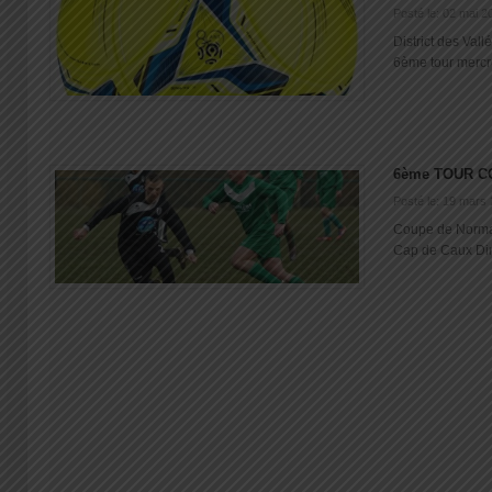
Posté le: 02 mai 2
District des Val
6ème tour mercre
6ème TOUR C
Posté le: 19 mars
Coupe de Norman
Cap de Caux Dima