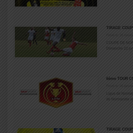
TIRAGE COU
Posté le: 26 nove
COUPE DE NOR
Dimanche 22 jan
6ème TOUR 
Posté le: 06 janvi
Ligue de Norman
de Normandie se
TIRAGE COUP