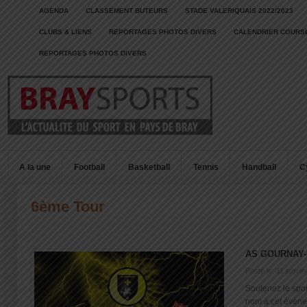
AGENDA
CLASSEMENT BUTEURS
STADE VALERIQUAIS 2022/2023
CLUBS & LIENS
REPORTAGES PHOTOS DIVERS
CALENDRIER COURSE
REPORTAGES PHOTOS DIVERS
A la une
Football
Basketball
Tennis
Handball
C
6ème Tour
AS GOURNAY
Posté le: 11 janvie
Soutenez le spor
nom à cet évène