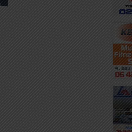
[...]