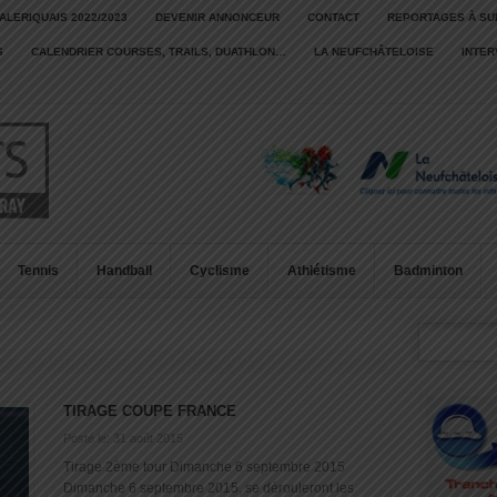
ALERIQUAIS 2022/2023
DEVENIR ANNONCEUR
CONTACT
REPORTAGES À SU
S
CALENDRIER COURSES, TRAILS, DUATHLON…
LA NEUFCHÂTELOISE
INTE
Tennis
Handball
Cyclisme
Athlétisme
Badminton
TIRAGE COUPE FRANCE
Posté le: 31 août 2015
Tirage 2ème tour Dimanche 6 septembre 2015
Dimanche 6 septembre 2015, se dérouleront les