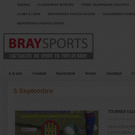
AGENDA
CLASSEMENT BUTEURS
STADE VALERIQUAIS 2022/2023
CLUBS & LIENS
REPORTAGES PHOTOS DIVERS
CALENDRIER COURSE
REPORTAGES PHOTOS DIVERS
A la une
Football
Basketball
Tennis
Handball
C
5 Septembre
TOURNOI U11
Posté le: 14 avril 
ES PLATEAU F
L’ES PLATEAU