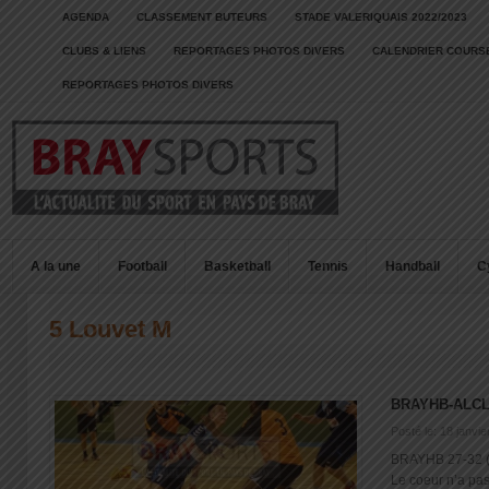
AGENDA
CLASSEMENT BUTEURS
STADE VALERIQUAIS 2022/2023
CLUBS & LIENS
REPORTAGES PHOTOS DIVERS
CALENDRIER COURSE
REPORTAGES PHOTOS DIVERS
A la une
Football
Basketball
Tennis
Handball
C
5 Louvet M
BRAYHB-ALCL
Posté le: 18 janvi
BRAYHB 27-32 
Le coeur n’a pas 