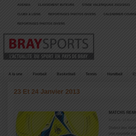
AGENDA
CLASSEMENT BUTEURS
STADE VALERIQUAIS 2022/2023
CLUBS & LIENS
REPORTAGES PHOTOS DIVERS
CALENDRIER COURSE
REPORTAGES PHOTOS DIVERS
A la une
Football
Basketball
Tennis
Handball
C
23 Et 24 Janvier 2013
MATCHS REM
Posté le: 13 févrie
District des Vall
une nouvelle list