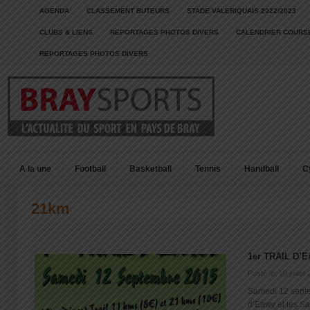
AGENDA
CLASSEMENT BUTEURS
STADE VALERIQUAIS 2022/2023
CLUBS & LIENS
REPORTAGES PHOTOS DIVERS
CALENDRIER COURSE
REPORTAGES PHOTOS DIVERS
A la une
Football
Basketball
Tennis
Handball
C
21km
1er TRAIL D’
Posté le: 10 juillet
Samedi 12 sept
d’Eawy et les Sa