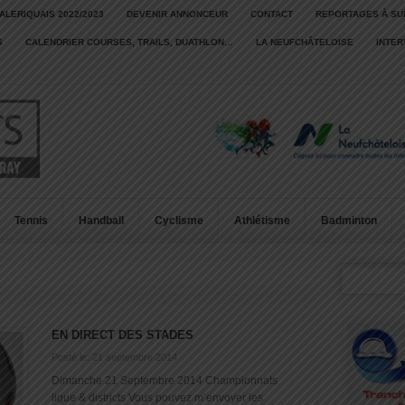
ALERIQUAIS 2022/2023
DEVENIR ANNONCEUR
CONTACT
REPORTAGES À SU
S
CALENDRIER COURSES, TRAILS, DUATHLON…
LA NEUFCHÂTELOISE
INTE
Tennis
Handball
Cyclisme
Athlétisme
Badminton
EN DIRECT DES STADES
Posté le: 21 septembre 2014
Dimanche 21 Septembre 2014 Championnats
ligue & districts Vous pouvez m’envoyer les