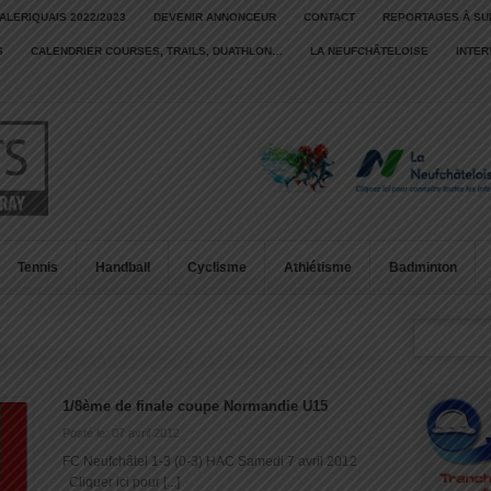
ALERIQUAIS 2022/2023
DEVENIR ANNONCEUR
CONTACT
REPORTAGES À SU
S
CALENDRIER COURSES, TRAILS, DUATHLON…
LA NEUFCHÂTELOISE
INTE
Tennis
Handball
Cyclisme
Athlétisme
Badminton
1/8ème de finale coupe Normandie U15
Posté le: 07 avril 2012
FC Neufchâtel 1-3 (0-3) HAC Samedi 7 avril 2012
Cliquer ici pour [...]