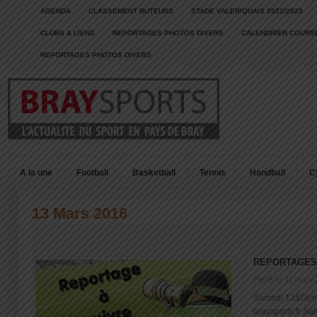
AGENDA
CLASSEMENT BUTEURS
STADE VALERIQUAIS 2022/2023
CLUBS & LIENS
REPORTAGES PHOTOS DIVERS
CALENDRIER COURSE
REPORTAGES PHOTOS DIVERS
A la une
Football
Basketball
Tennis
Handball
C
13 Mars 2016
REPORTAGES
Posté le: 11 mars
Samedi 12&Dima
braysports.fr Sa