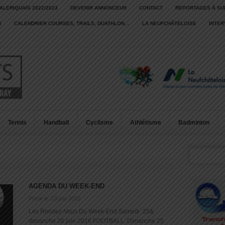
ALERIQUAIS 2022/2023
DEVENIR ANNONCEUR
CONTACT
REPORTAGES À SU
S
CALENDRIER COURSES, TRAILS, DUATHLON…
LA NEUFCHÂTELOISE
INTE
Tennis
Handball
Cyclisme
Athlétisme
Badminton
AGENDA DU WEEK-END
Posté le: 23 juin 2016
Les Rendez-Vous Du Week-End Samedi 25&
dimanche 26 juin 2016 FOOTBALL: Dimanche 25