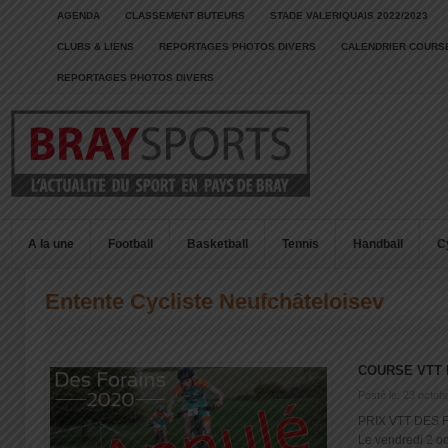
AGENDA
CLASSEMENT BUTEURS
STADE VALERIQUAIS 2022/2023
CLUBS & LIENS
REPORTAGES PHOTOS DIVERS
CALENDRIER COURSE
REPORTAGES PHOTOS DIVERS
A la une
Football
Basketball
Tennis
Handball
C
Entente Cycliste Neufchâteloisev
COURSE VTT
Posté le: 23 octob
PRIX VTT DES F
Le vendredi 2 oct