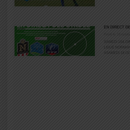
EN DIRECT D
Posté le: 19 octob
SAMEDI 18& D
LIGUE NORMAN
ASAMEDI 18 OCT