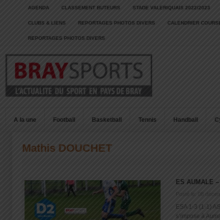
AGENDA
CLASSEMENT BUTEURS
STADE VALERIQUAIS 2022/2023
CLUBS & LIENS
REPORTAGES PHOTOS DIVERS
CALENDRIER COURSE
REPORTAGES PHOTOS DIVERS
A la une
Football
Basketball
Tennis
Handball
C
Mathis DOUCHET
ES AUMALE –
Posté le: 08 déce
ESA 1-3 (1-1) AS
s’impose à Aumal